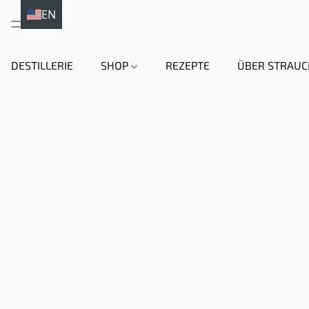
EN
DE
DESTILLERIE
SHOP
REZEPTE
ÜBER STRAUC
HI
EN
DA
NL
FR
IT
ES
SV