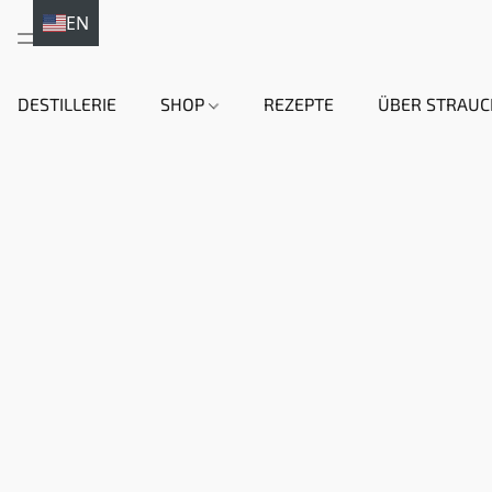
EN
DE
DESTILLERIE
SHOP
REZEPTE
ÜBER STRAUC
HI
EN
DA
NL
FR
IT
ES
SV