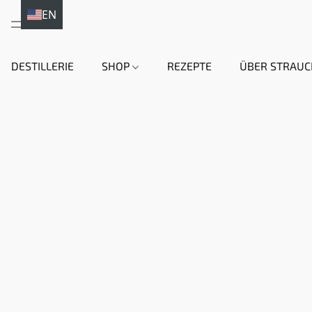
EN
DE
DESTILLERIE
SHOP
REZEPTE
ÜBER STRAUC
HI
EN
DA
NL
FR
IT
ES
SV